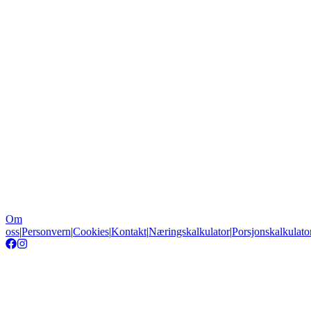
Oppskrift
Om
oss
|
Personvern
|
Cookies
|
Kontakt
|
Næringskalkulator
|
Porsjonskalkulato